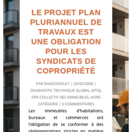
LE PROJET PLAN
PLURIANNUEL DE
TRAVAUX EST
UNE OBLIGATION
POUR LES
SYNDICATS DE
COPROPRIÉTÉ
PAR
DIAGCONSULT
|
25/02/2026
|
DIAGNOSTIC TECHNIQUE GLOBAL (DTG)
,
DPE COLLECTIF DES IMMEUBLES
,
HORS
CATÉGORIE
| 0 COMMENTAIRES
Les Immeubles d'habitations,
bureaux et commerces ont
l’obligation de se conformer à des
réglementations strictes en matière