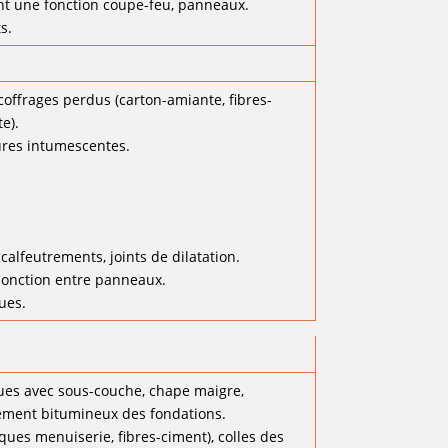
ant une fonction coupe-feu, panneaux.
s.
coffrages perdus (carton-amiante, fibres-
e).
tures intumescentes.
calfeutrements, joints de dilatation.
 jonction entre panneaux.
ues.
iques avec sous-couche, chape maigre,
ement bitumineux des fondations.
ues menuiserie, fibres-ciment), colles des