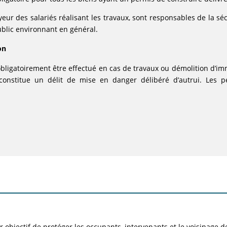
oyeur des salariés réalisant les travaux, sont responsables de la 
ublic environnant en général.
on
obligatoirement être effectué en cas de travaux ou démolition d’i
 constitue un délit de mise en danger délibéré d’autrui. Les 
 objectif de protéger les occupants, intervenants et le voisinage des