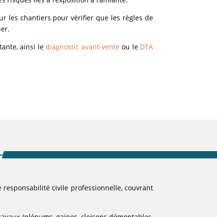
ur les chantiers pour vérifier que les règles de
er.
ante, ainsi le
diagnostic avant-vente
ou le
DTA
 responsabilité civile professionnelle, couvrant
travaux (plénums, gaines, cloisons démontables,