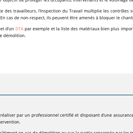
e des travailleurs, l’Inspection du Travail multiplie les contrôles s
 En cas de non-respect, ils peuvent être amenés à bloquer le chanti
let d’un
DTA
par exemple et la liste des matériaux bien plus import
e démolition.
 réaliser par un professionnel certifié et disposant d’une assurance
tervention.
 bâtiment en cas de démolition ou sur la partie concernée par les 