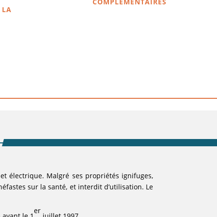
COMPLÉMENTAIRES
 LA
t électrique. Malgré ses propriétés ignifuges,
éfastes sur la santé, et interdit d’utilisation. Le
er
 avant le 1
juillet 1997.