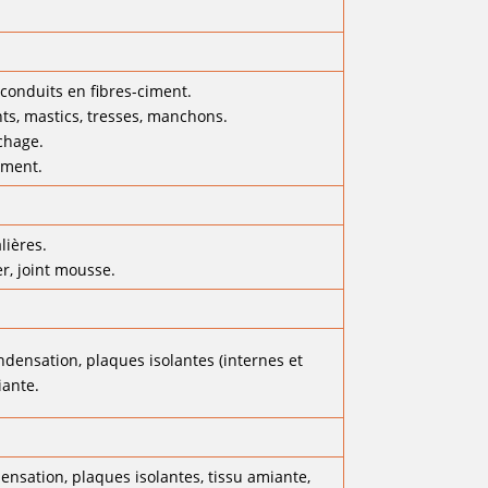
 conduits en fibres-ciment.
nts, mastics, tresses, manchons.
uchage.
iment.
lières.
r, joint mousse.
ondensation, plaques isolantes (internes et
iante.
densation, plaques isolantes, tissu amiante,