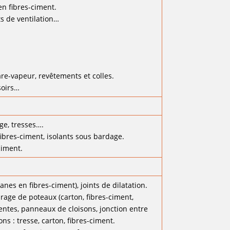
en fibres-ciment.
s de ventilation…
are-vapeur, revêtements et colles.
osoirs…
ge, tresses….
fibres-ciment, isolants sous bardage.
ciment.
nes en fibres-ciment), joints de dilatation.
urage de poteaux (carton, fibres-ciment,
entes, panneaux de cloisons, jonction entre
s : tresse, carton, fibres-ciment.