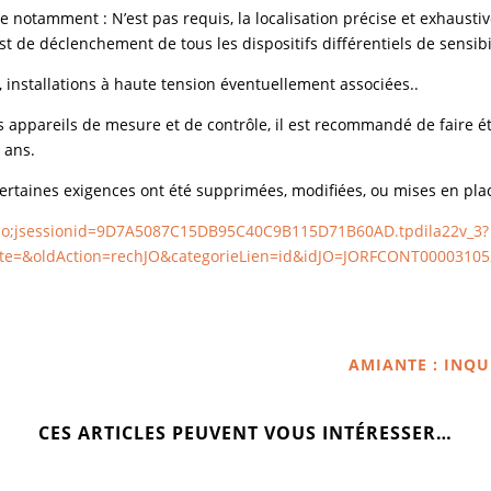
notamment : N’est pas requis, la localisation précise et exhaustive
st de déclenchement de tous les dispositifs différentiels de sensibi
, installations à haute tension éventuellement associées..
 appareils de mesure et de contrôle, il est recommandé de faire éta
 ans.
ertaines exigences ont été supprimées, modifiées, ou mises en pla
te.do;jsessionid=9D7A5087C15DB95C40C9B115D71B60AD.tpdila22v_3?
te=&oldAction=rechJO&categorieLien=id&idJO=JORFCONT0000310
AMIANTE : INQ
CES ARTICLES PEUVENT VOUS INTÉRESSER…