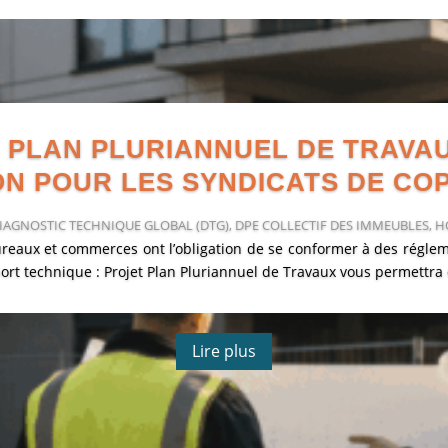
 PLAN PLURIANNUEL DE TRAVA
ON POUR LES SYNDICATS DE CO
IAGNOSTIC TECHNIQUE GLOBAL (DTG)
,
DPE COLLECTIF DES IMMEUBLES
,
H
reaux et commerces ont l’obligation de se conformer à des réglem
ort technique : Projet Plan Pluriannuel de Travaux vous permettra 
Lire plus