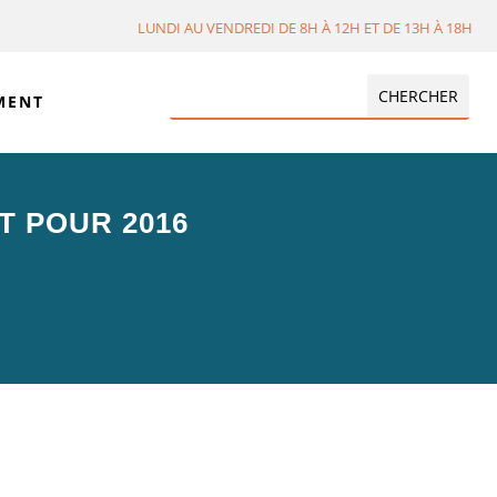
LUNDI AU VENDREDI DE 8H À 12H ET DE 13H À 18H
MENT
T POUR 2016