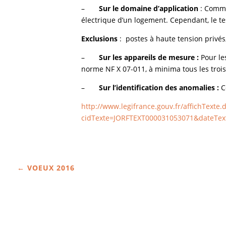
–
Sur le domaine d’application
:
Comme 
électrique d’un logement. Cependant, le te
Exclusions
: postes à haute tension privés
–
Sur les appareils de mesure :
Pour les
norme NF X 07-011, à minima tous les trois
–
Sur l’identification des anomalies :
C
http://www.legifrance.gouv.fr/affichTex
cidTexte=JORFTEXT000031053071&dateTex
←
VOEUX 2016