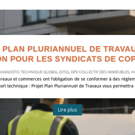
 PLAN PLURIANNUEL DE TRAVA
ON POUR LES SYNDICATS DE CO
IAGNOSTIC TECHNIQUE GLOBAL (DTG)
,
DPE COLLECTIF DES IMMEUBLES
,
H
reaux et commerces ont l’obligation de se conformer à des réglem
ort technique : Projet Plan Pluriannuel de Travaux vous permettra 
Lire plus