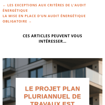
←
LES EXCEPTIONS AUX CRITÈRES DE L'AUDIT
ÉNERGÉTIQUE
LA MISE EN PLACE D'UN AUDIT ÉNERGÉTIQUE
OBLIGATOIRE
→
CES ARTICLES PEUVENT VOUS
INTÉRESSER…
LE PROJET PLAN
PLURIANNUEL DE
TRAVAUX EST