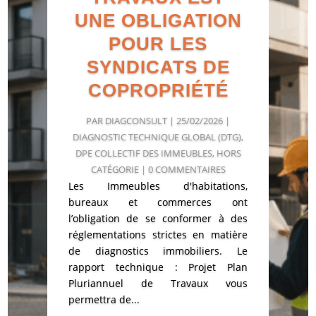
UNE OBLIGATION
POUR LES
SYNDICATS DE
COPROPRIÉTÉ
PAR
DIAGCONSULT
|
25/02/2026
|
DIAGNOSTIC TECHNIQUE GLOBAL (DTG)
,
DPE COLLECTIF DES IMMEUBLES
,
HORS
CATÉGORIE
| 0 COMMENTAIRES
Les Immeubles d'habitations,
bureaux et commerces ont
l’obligation de se conformer à des
réglementations strictes en matière
de diagnostics immobiliers. Le
rapport technique : Projet Plan
Pluriannuel de Travaux vous
permettra de...