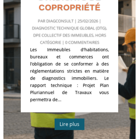
COPROPRIÉTÉ
PAR
DIAGCONSULT
|
25/02/2026
|
DIAGNOSTIC TECHNIQUE GLOBAL (DTG)
,
DPE COLLECTIF DES IMMEUBLES
,
HORS
CATÉGORIE
| 0 COMMENTAIRES
Les Immeubles d'habitations,
bureaux et commerces ont
l’obligation de se conformer à des
réglementations strictes en matière
de diagnostics immobiliers. Le
rapport technique : Projet Plan
Pluriannuel de Travaux vous
permettra de...
Lire plus